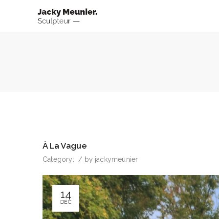
À La Vague
Category:
/
by
jackymeunier
14
DÉC