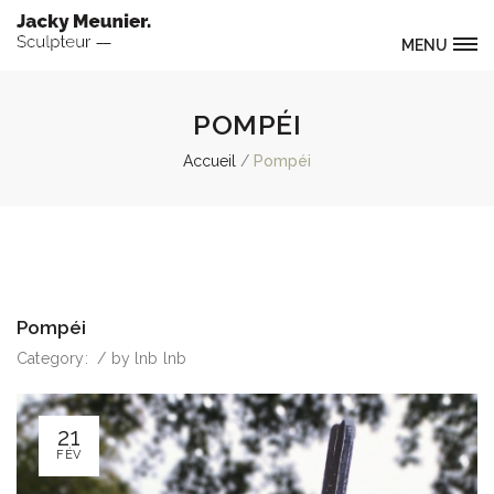
MENU
POMPÉI
Accueil
Pompéi
Pompéi
Category:
/
by
lnb lnb
21
FÉV